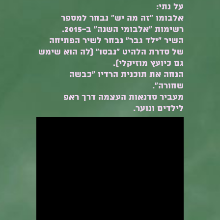
על נתי:
אלבומו "זה מה יש" נבחר למספר
רשימות "אלבומי השנה" ב-2015.
השיר "ילד גבר" נבחר לשיר הפתיחה
של סדרת הלהיט "נבסו" (לה הוא שימש
גם כיועץ מוזיקלי).
הנחה את תוכנית הרדיו "כבשה
שחורה".
מעביר סדנאות העצמה דרך ראפ
לילדים ונוער.