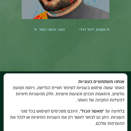
»
«
הקודם:
ליטל דוידי
הבא:
אדווה רפאל
אנחנו משתמשים בעוגיות
האתר עושה שימוש בעוגיות לשיפור חוויית הגלישה, ניתוח תנועת
גולשים, והתאמת תכנים והצעות אישיות. חלק מהעוגיות חיוניות
לפעילות התקינה של האתר.
ראשי
החממה
הפקות
לזוז
סגל
סניפים
קיץ
בלחיצה על
“מאשר הכול”
, הינכם מסכימים לשימוש בכל סוגי
מצטלמים
העוגיות. ניתן גם לבחור לאשר רק את העוגיות החיוניות או לנהל את
ההעדפות שלכם.