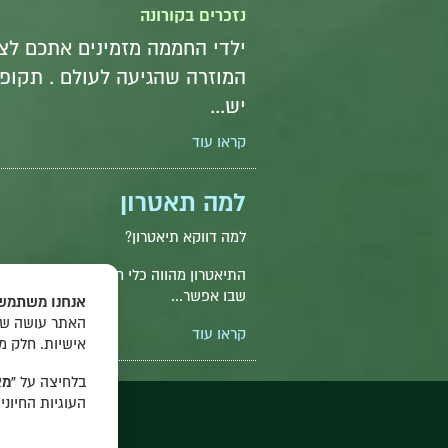
נזכרים בקורונה
ילדי החממה מזמינים אתכם ל
המוזרה שהגיעה לעולם . תקופה ש
יש...
קראו עוד
למה תאטרון
למה דווקא תיאטרון?
התיאטרון מהווה כלי חינוכי עשיר ומרתק ה
שבו אפשר...
אנחנו משתמשי
האתר עושה שימ
קראו עוד
אישיות. חלק מ
בלחיצה על
“מא
העוגיות החיונ
נרשמ