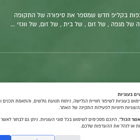
צפות בקליפ חדש שמספר את סיפורה של התקופה
ל מגפה , של זום , של בית , של זום, של וונזי ...
מאפשר התבוננות עמוקה ורחבה על חיינו. עבור הילדים שלנו, זהו מרחב מוגן
ם בעוגיות
וש בעוגיות לשיפור חוויית הגלישה, ניתוח תנועת גולשים, והתאמת תכנים ו
העוגיות חיוניות לפעילות התקינה של האתר.
שר הכול”
, הינכם מסכימים לשימוש בכל סוגי העוגיות. ניתן גם לבחור לאשר
יות או לנהל את ההעדפות שלכם.
I
I
I
ים לקורס
למי הקורס מיועד
אודות
עיצוב גרפי: קארין ויינבך