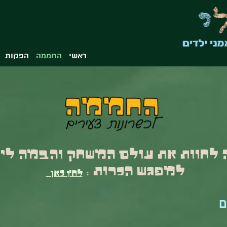
ראשי
החממה
הפקות
לחוות את עולם המשחק והבמה ליל
למפגש הכרות :
לחץ כאן
ם