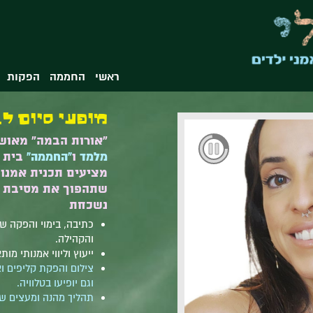
ראשי
החממה
הפקות
מופעי סיום ל
"אורות הבמה" מאוש
מלמד
ו
"החממה"
בית ס
מציעים תכנית אמנו
שתהפוך את מסיבת ה
נשכחת
כתיבה, בימוי והפקה ש
והקהילה.
ייעוץ וליווי אמנותי מ
צילום והפקת קליפים ו
וגם יופיעו בטלוויה.
תהליך מהנה ומעצים שמ