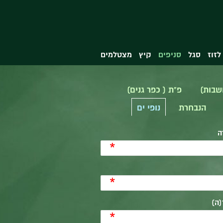
לזוז
סגל
סניפים
קיץ
מצטלמים
שבות)
פ"ת ( כפר גנים)
הנבחרת
נופי ים
ה
*
*
ה)
*