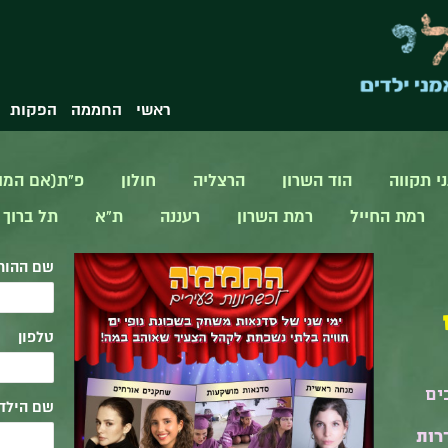
ראשי
החממה
הפקות
ני תקווה
הוד השרון
הרצליה
חולון
פ"ת(אם המו
רמת החייל
רמת השרון
רעננה
ת"א
תל ברוך
שם ההור
טלפון
ים
שם הילד(
רות